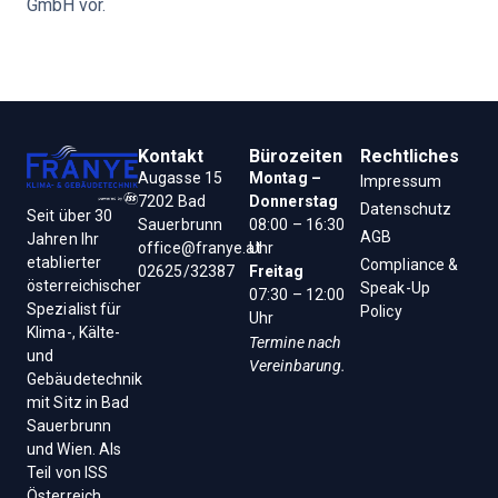
GmbH vor.
Kontakt
Bürozeiten
Rechtliches
Augasse 15
Montag –
Impressum
7202 Bad
Donnerstag
Datenschutz
Seit über 30
Sauerbrunn
08:00 – 16:30
AGB
Jahren Ihr
office@franye.at
Uhr
etablierter
Compliance &
02625/32387
Freitag
österreichischer
Speak-Up
07:30 – 12:00
Spezialist für
Policy
Uhr
Klima-, Kälte-
Termine nach
und
Vereinbarung.
Gebäudetechnik
mit Sitz in Bad
Sauerbrunn
und Wien. Als
Teil von ISS
Österreich