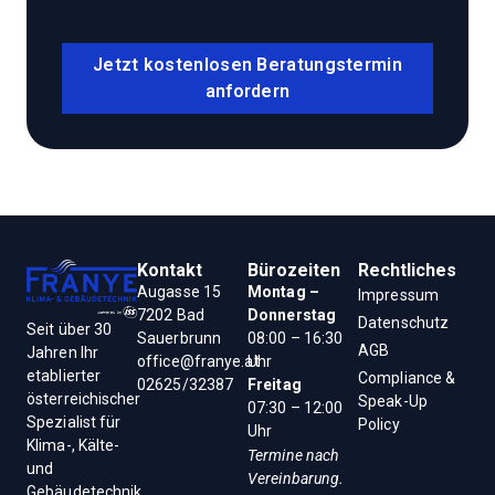
Jetzt kostenlosen Beratungstermin
anfordern
Kontakt
Bürozeiten
Rechtliches
Augasse 15
Montag –
Impressum
7202 Bad
Donnerstag
Datenschutz
Seit über 30
Sauerbrunn
08:00 – 16:30
AGB
Jahren Ihr
office@franye.at
Uhr
etablierter
Compliance &
02625/32387
Freitag
österreichischer
Speak-Up
07:30 – 12:00
Spezialist für
Policy
Uhr
Klima-, Kälte-
Termine nach
und
Vereinbarung.
Gebäudetechnik