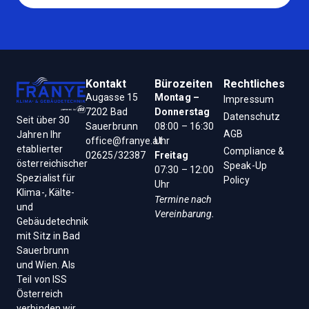
Kontakt
Bürozeiten
Rechtliches
Augasse 15
Montag –
Impressum
7202 Bad
Donnerstag
Datenschutz
Seit über 30
Sauerbrunn
08:00 – 16:30
AGB
Jahren Ihr
office@franye.at
Uhr
etablierter
Compliance &
02625/32387
Freitag
österreichischer
Speak-Up
07:30 – 12:00
Spezialist für
Policy
Uhr
Klima-, Kälte-
Termine nach
und
Vereinbarung.
Gebäudetechnik
mit Sitz in Bad
Sauerbrunn
und Wien. Als
Teil von ISS
Österreich
verbinden wir