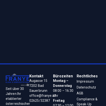
Kontakt
Bürozeiten
Rechtliches
Augasse 15
Montag –
Impressum
7202 Bad
Donnerstag
Datenschutz
Seit über 30
Sauerbrunn
08:00 – 16:30
AGB
Jahren Ihr
office@franye.at
Uhr
etablierter
Compliance &
02625/32387
Freitag
österreichischer
Speak-Up
07:30 – 12:00